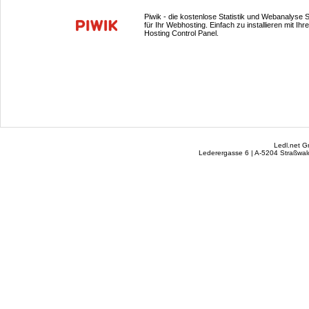
Piwik - die kostenlose Statistik und Webanalyse 
für Ihr Webhosting. Einfach zu installieren mit Ihr
Hosting Control Panel.
Ledl.net 
Lederergasse 6 | A-5204 Straßwalc